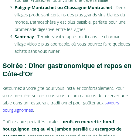
souhait. Profitez-en pour visiter une cave familiale.
Puligny-Montrachet ou Chassagne-Montrachet
: Deux
villages produisant certains des plus grands vins blancs du
monde. L’atmosphère y est plus paisible, parfaite pour une
promenade digestive entre les vignes.
Santenay
: Terminez votre après-midi dans ce charmant
village viticole plus abordable, où vous pourrez faire quelques
achats sans vous ruiner.
Soirée : Dîner gastronomique et repos en
Côte-d’Or
Retournez à votre gîte pour vous installer confortablement. Pour
votre première soirée, nous vous recommandons de réserver une
table dans un restaurant traditionnel pour goûter aux
saveurs
bourguignonnes
.
Goûtez aux spécialités locales :
œufs en meurette
,
bœuf
bourguignon
,
coq au vin
,
jambon persillé
ou
escargots de