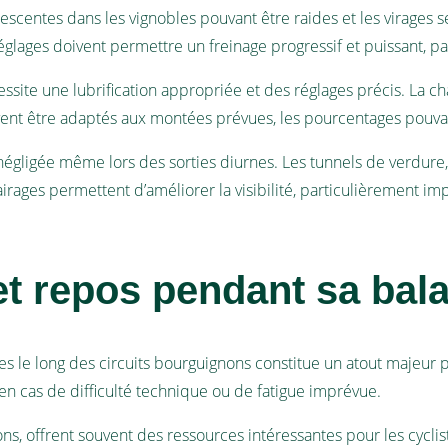
scentes dans les vignobles pouvant être raides et les virages ser
églages doivent permettre un freinage progressif et puissant, pa
ssite une lubrification appropriée et des réglages précis. La chaî
vent être adaptés aux montées prévues, les pourcentages pouvan
re négligée même lors des sorties diurnes. Les tunnels de verdur
rages permettent d’améliorer la visibilité, particulièrement im
et repos pendant sa bala
 le long des circuits bourguignons constitue un atout majeur pou
 en cas de difficulté technique ou de fatigue imprévue.
gnons, offrent souvent des ressources intéressantes pour les cyc