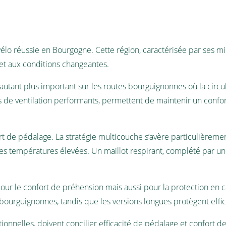
élo réussie en Bourgogne. Cette région, caractérisée par ses mi
 et aux conditions changeantes.
autant plus important sur les routes bourguignonnes où la circ
s de ventilation performants, permettent de maintenir un conf
rt de pédalage. La stratégie multicouche s’avère particulièrem
des températures élevées. Un maillot respirant, complété par u
our le confort de préhension mais aussi pour la protection en ca
 bourguignonnes, tandis que les versions longues protègent effi
itionnelles, doivent concilier efficacité de pédalage et confort